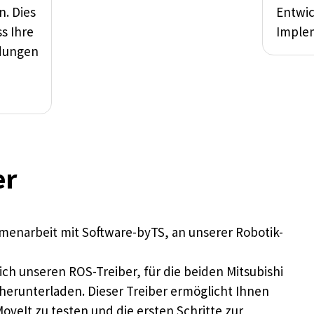
n. Dies
Entwi
ss Ihre
Imple
dungen
d
er
mmenarbeit mit Software-byTS, an unserer Robotik-
ich unseren ROS-Treiber, für die beiden Mitsubishi
erunterladen. Dieser Treiber ermöglicht Ihnen
eIt zu testen und die ersten Schritte zur