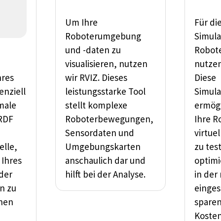
n
Um Ihre
Für di
Roboterumgebung
Simula
und -daten zu
Robot
visualisieren, nutzen
nutzen
hres
wir RVIZ. Dieses
Diese
enziell
leistungsstarke Tool
Simul
male
stellt komplexe
ermögl
URDF
Roboterbewegungen,
Ihre R
Sensordaten und
virtue
elle,
Umgebungskarten
zu tes
 Ihres
anschaulich dar und
optimi
der
hilft bei der Analyse.
in der
in zu
einges
chen
sparen
–
Kosten