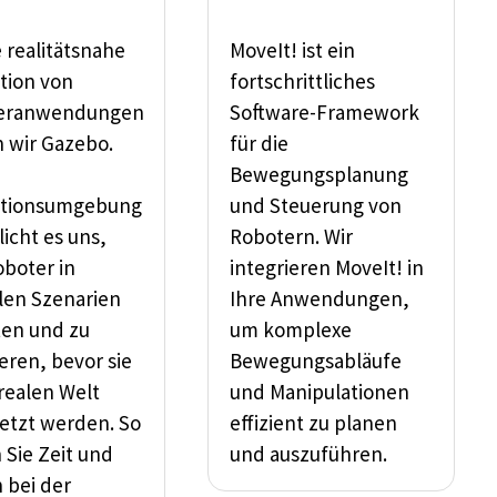
e realitätsnahe
MoveIt! ist ein
tion von
fortschrittliches
eranwendungen
Software-Framework
 wir Gazebo.
für die
Bewegungsplanung
ationsumgebung
und Steuerung von
icht es uns,
Robotern. Wir
oboter in
integrieren MoveIt! in
llen Szenarien
Ihre Anwendungen,
ten und zu
um komplexe
eren, bevor sie
Bewegungsabläufe
 realen Welt
und Manipulationen
etzt werden. So
effizient zu planen
 Sie Zeit und
und auszuführen.
 bei der